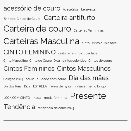
acessório de couro
Acessórios
bem-estar
Carteira antifurto
Brindes; Cintos de Couro;
Carteira de couro
Carteiras Femininas
Carteiras Masculina
cinto
cinto dupla face
CINTO FEMININO
cinto feminino dupla face
Cinto Masculino; Cinto de Couro; Dica
cintos coloridos
Cintos de couro
Cintos Femininos
Cintos Masculinos
Dia das mães
Coleção 2024
couro
cuidado com couro
Dia dos Pais
Dica
ESTRELA
Fivela de nylon
infravermelho longo
Presente
LOOK COM CINTO
moda
moda feminina
Tendência
tendência de cores 2023