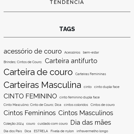
TENDÊNCIA
TAGS
acessório de couro
Acessórios
bem-estar
Carteira antifurto
Brindes; Cintos de Couro;
Carteira de couro
Carteiras Femininas
Carteiras Masculina
cinto
cinto dupla face
CINTO FEMININO
cinto feminino dupla face
Cinto Masculino; Cinto de Couro; Dica
cintos coloridos
Cintos de couro
Cintos Femininos
Cintos Masculinos
Dia das mães
Coleção 2024
couro
cuidado com couro
Dia dos Pais
Dica
ESTRELA
Fivela de nylon
infravermelho longo